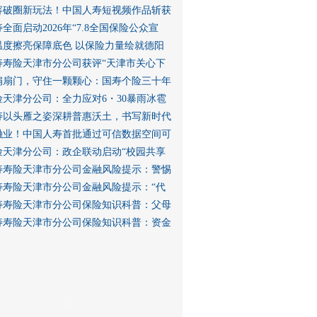
容破圈新玩法！中国人寿短视频作品斩获
全面启动2026年“7.8全国保险公众宣
温度擦亮保障底色 以保险力量绘就德阳
寿寿险天津市分公司获评“天津市关心下
扇扇门，守住一颗颗心：国寿个险三十年
险天津分公司：全力应对6・30暴雨冰雹
寿以头雁之姿深耕普惠沃土，书写新时代
融业！中国人寿首批通过可信数据空间可
险天津分公司：政企联动启动“校园共享
寿寿险天津市分公司金融风险提示：警惕
寿寿险天津市分公司金融风险提示：“代
寿寿险天津市分公司保险知识科普：父母
寿寿险天津市分公司保险知识科普：资金