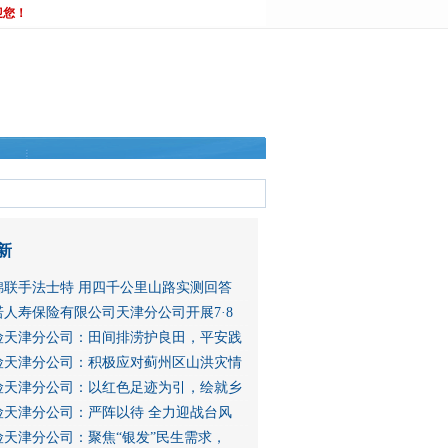
迎您！
新
锦联手法士特 用四千公里山路实测回答
人寿保险有限公司天津分公司开展7·8
险天津分公司：田间排涝护良田，平安践
险天津分公司：积极应对蓟州区山洪灾情
险天津分公司：以红色足迹为引，绘就乡
险天津分公司：严阵以待 全力迎战台风
险天津分公司：聚焦“银发”民生需求，