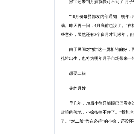
猴宝还未到月嫂就快订不到了 月子
“10月份母婴部发内部通知，明年
满。昨天再一问，4月底前也没了。”在杭
些意外，虽然还有2个多月才到猴年，
由于民间对“猴”这一属相的偏好，
扎堆出生，也将为明年月子市场带来一
想要二孩
先约月嫂
早几年，70后小徐只能眼巴巴看身
政策的落地，小徐按捺不住了。“我和
了。”对二胎“势在必得”的小徐，还没