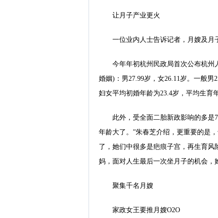
让月子产业更火
一位业内人士告诉记者，月嫂及月
今年年初杭州民政局首次公布杭州人
婚姻)：男27.99岁，女26.11岁。一
妇女平均初婚年龄为23.4岁，平均生育年龄
此外，受全面二胎新政影响的多是70
年龄大了。”朱春芝介绍，更重要的是
了，她们中很多是疤痕子宫，再生育风
妈，面对人生最后一次坐月子的机会，
聚集千名月嫂
家政女王要推月嫂O2O