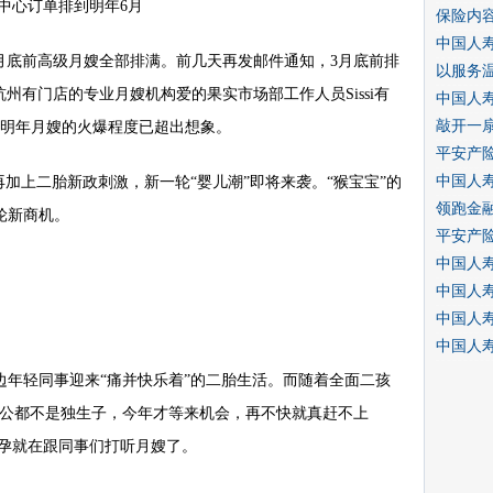
中心订单排到明年6月
保险内
中国人寿
2月底前高级月嫂全部排满。前几天再发邮件通知，3月底前排
以服务
州有门店的专业月嫂机构爱的果实市场部工作人员Sissi有
中国人
敲开一
但明年月嫂的火爆程度已超出想象。
平安产
中国人
再加上二胎新政刺激，新一轮“婴儿潮”即将来袭。“猴宝宝”的
领跑金
轮新商机。
平安产
中国人
中国人
中国人
中国人
边年轻同事迎来“痛并快乐着”的二胎生活。而随着全面二孩
老公都不是独生子，今年才等来机会，再不快就真赶不上
怀孕就在跟同事们打听月嫂了。