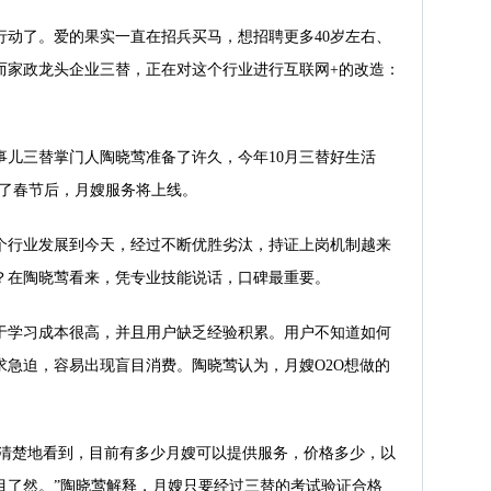
行动了。爱的果实一直在招兵买马，想招聘更多40岁左右、
而家政龙头企业三替，正在对这个行业进行互联网+的改造：
事儿三替掌门人陶晓莺准备了许久，今年10月三替好生活
过了春节后，月嫂服务将上线。
个行业发展到今天，经过不断优胜劣汰，持证上岗机制越来
？在陶晓莺看来，凭专业技能说话，口碑最重要。
于学习成本很高，并且用户缺乏经验积累。用户不知道如何
求急迫，容易出现盲目消费。陶晓莺认为，月嫂O2O想做的
以清楚地看到，目前有多少月嫂可以提供服务，价格多少，以
目了然。”陶晓莺解释，月嫂只要经过三替的考试验证合格