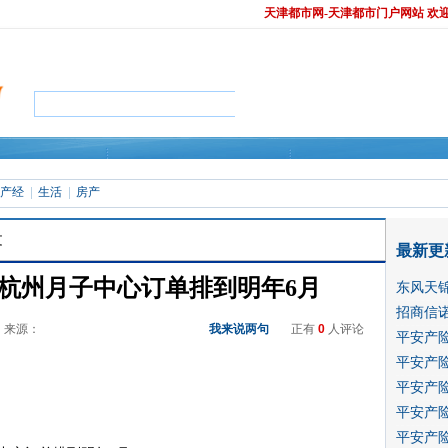
天津都市网-天津都市门户网站 欢
产经
生活
房产
文
最新更
 杭州月子中心订单排到明年6月
东风天
招商信诺
29 来源：
我来说两句
正有
0
人评论
平安产
平安产
平安产
平安产
平安产