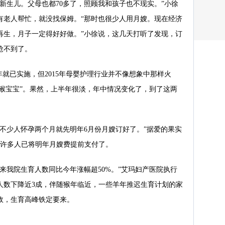
新生儿。父母也都70多了，照顾我和孩子也不现实。”小徐
有老人帮忙，就没找保姆。“那时也很少人用月嫂。现在经济
再生，月子一定得好好做。”小徐说，这几天打听了发现，订
抢不到了。
4年就已实施，但2015年母婴护理行业并不像想象中那样火
要“猴宝宝”。果然，上半年很淡，年中情况变化了，到了这两
不少人怀孕两个月就先明年6月份月嫂订好了。”据爱的果实
成，许多人已将明年月嫂费提前支付了。
来我院生育人数同比今年涨幅超50%。”艾玛妇产医院执行
人数下降近3成，伴随猴年临近，一些羊年推迟生育计划的家
政，生育高峰铁定要来。