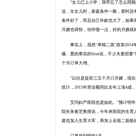
“女儿已上小学，我早忘了怎么照顾
说，生女儿时，家庭条件一般，那时还
条件好了，而且自己年龄也大了，如果
月嫂也得快，动作慢一点，好的月嫂就
事实上，虽然“单独二孩”政策201
爆。爱的果实的Sissi说，不少夫妻想
个月订单大增。
“以往是提前三五个月订月嫂，现在
统计，2015年营业额同比去年上涨4
艾玛妇产医院也是如此。“预计明年
院长朱春芝教授说，今年来医院的生育
庭也加入生育大军，再加上全面二胎新
订单排到明年6月