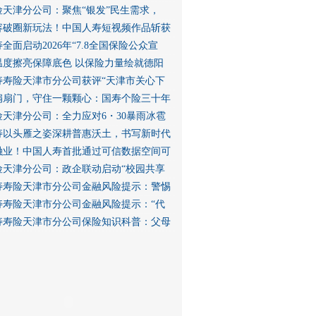
险天津分公司：聚焦“银发”民生需求，
容破圈新玩法！中国人寿短视频作品斩获
全面启动2026年“7.8全国保险公众宣
温度擦亮保障底色 以保险力量绘就德阳
寿寿险天津市分公司获评“天津市关心下
扇扇门，守住一颗颗心：国寿个险三十年
险天津分公司：全力应对6・30暴雨冰雹
寿以头雁之姿深耕普惠沃土，书写新时代
融业！中国人寿首批通过可信数据空间可
险天津分公司：政企联动启动“校园共享
寿寿险天津市分公司金融风险提示：警惕
寿寿险天津市分公司金融风险提示：“代
寿寿险天津市分公司保险知识科普：父母