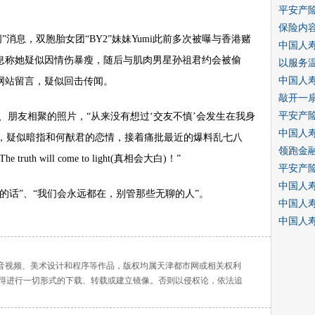
平安产
保险内
闻”消息，双胞胎女团“BY2”妹妹Yumi此前多次被曝与香港赌
中国人寿
息称她疑似因情伤暴瘦，随后与肌肉男星孙祖君约会被偷
以服务
中国人
网站留言，疑似回击传闻。
敲开一
平安产
ko、朋友相聚的照片，“从来没有想过‘交友不慎’会发生在我身
中国人
”，疑似暗指和何猷君的恋情，接着痛批最近的爆料乱七八
领跑金
h will come to light(真相会大白)！”
平安产
中国人
的话”、“我们会永远都在，别管那些无聊的人”。
中国人
中国人
、音视频、美术设计和程序等作品，版权均属天津都市网或相关权利
得进行一切形式的下载、转载或建立镜像。否则以侵权论，依法追