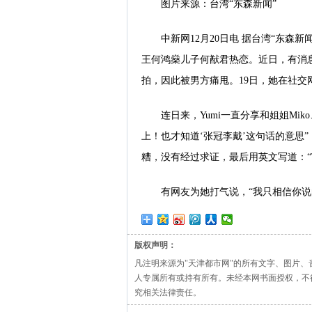
图片来源：台湾“东森新闻”
中新网12月20日电 据台湾“东森新
王何鸿燊儿子何猷君热恋。近日，有消
拍，因此被男方痛甩。19日，她在社交
连日来，Yumi一直分享和姐姐Mi
上！也才知道‘张冠李戴’这句话的意思
糟，没有经过求证，最后用英文写道：“The trut
有网友为她打气说，“我只相信你说
版权声明：
凡注明来源为"天津都市网"的所有文字、图片
人专属所有或持有所有。未经本网书面授权，不
究相关法律责任。