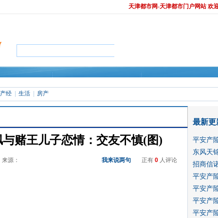
天津都市网-天津都市门户网站 欢
产经
生活
房产
最新更
暗讽与赌王儿子恋情：交友不慎(图)
平安产
东风天
52 来源：
我来说两句
正有
0
人评论
招商信诺
平安产
平安产
平安产
平安产