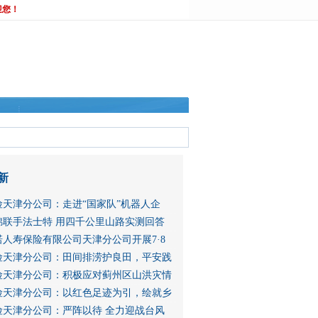
迎您！
新
险天津分公司：走进“国家队”机器人企
锦联手法士特 用四千公里山路实测回答
人寿保险有限公司天津分公司开展7·8
险天津分公司：田间排涝护良田，平安践
险天津分公司：积极应对蓟州区山洪灾情
险天津分公司：以红色足迹为引，绘就乡
险天津分公司：严阵以待 全力迎战台风