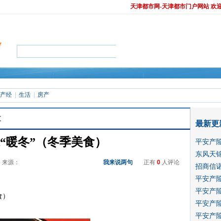
天津都市网-天津都市门户网站 欢
产经
生活
房产
文
最新更
“暖冬”（冬季美食）
平安产
东风天
04 来源：
我来说两句
正有
0
人评论
招商信诺
平安产
平安产
食）
平安产
平安产