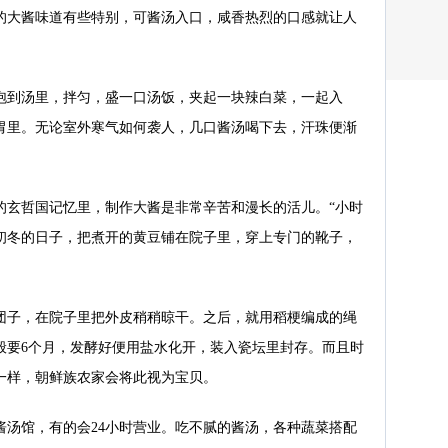
的大酱味道有些特别，可酱汤入口，咸香热烈的口感就让人
泡到汤里，拌匀，盛一口汤饭，夹起一块辣白菜，一起入
胃里。无论室外寒气如何袭人，几口酱汤喝下去，汗珠便渐
的玄哲国记忆里，制作大酱是非常辛苦和漫长的活儿。“小时
初冬的日子，把煮开的黄豆铺在院子里，穿上专门的靴子，
团子，在院子里把外皮稍稍晾干。之后，就用稻梗编成的绳
般要6个月，发酵好便用盐水化开，装入瓷坛里封存。而且时
一样，朝鲜族农家会将此视为宝贝。
酱汤馆，有的会24小时营业。吃不腻的酱汤，各种蔬菜搭配