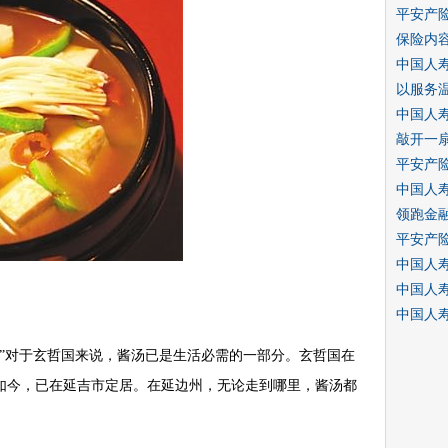
平安产
保险内
中国人寿
以服务
中国人
敲开一
平安产
中国人
领跑金
平安产
中国人
中国人
中国人
。”对于玄哲国来说，酱汤已是生活必需的一部分。玄哲国在
如今，已在延吉市定居。在延边州，无论走到哪里，酱汤都