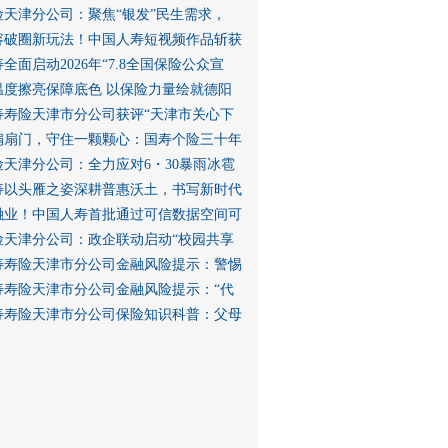
险天津分公司：聚焦“银发”民生需求，
容破圈新玩法！中国人寿短视频作品斩获
全面启动2026年“7.8全国保险公众宣
温度擦亮保障底色 以保险力量绘就德阳
寿寿险天津市分公司获评“天津市关心下
扇扇门，守住一颗颗心：国寿个险三十年
险天津分公司：全力应对6・30暴雨冰雹
寿以头雁之姿深耕普惠沃土，书写新时代
融业！中国人寿首批通过可信数据空间可
险天津分公司：政企联动启动“校园共享
寿寿险天津市分公司金融风险提示：警惕
寿寿险天津市分公司金融风险提示：“代
寿寿险天津市分公司保险知识科普：父母