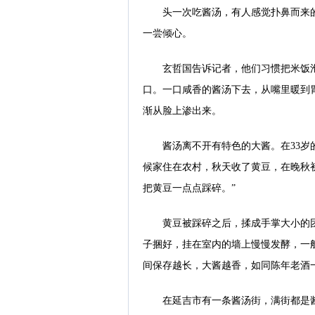
头一次吃酱汤，有人感觉扑鼻而来
一尝倾心。
玄哲国告诉记者，他们习惯把米饭
口。一口咸香的酱汤下去，从嘴里暖到
渐从脸上渗出来。
酱汤离不开有特色的大酱。在33岁
候家住在农村，秋天收了黄豆，在晚秋
把黄豆一点点踩碎。”
黄豆被踩碎之后，揉成手掌大小的
子捆好，挂在室内的墙上慢慢发酵，一
间保存越长，大酱越香，如同陈年老酒
在延吉市有一条酱汤街，满街都是