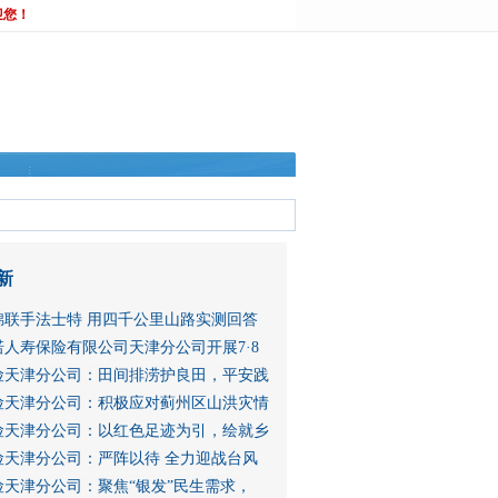
迎您！
新
锦联手法士特 用四千公里山路实测回答
人寿保险有限公司天津分公司开展7·8
险天津分公司：田间排涝护良田，平安践
险天津分公司：积极应对蓟州区山洪灾情
险天津分公司：以红色足迹为引，绘就乡
险天津分公司：严阵以待 全力迎战台风
险天津分公司：聚焦“银发”民生需求，