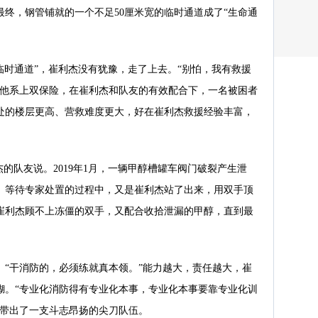
终，钢管铺就的一个不足50厘米宽的临时通道成了“生命通
“临时通道”，崔利杰没有犹豫，走了上去。“别怕，我有救援
为他系上双保险，在崔利杰和队友的有效配合下，一名被困者
处的楼层更高、营救难度更大，好在崔利杰救援经验丰富，
杰的队友说。2019年1月，一辆甲醇槽罐车阀门破裂产生泄
。等待专家处置的过程中，又是崔利杰站了出来，用双手顶
，崔利杰顾不上冻僵的双手，又配合收拾泄漏的甲醇，直到最
。“干消防的，必须练就真本领。”能力越大，责任越大，崔
糊。“专业化消防得有专业化本事，专业化本事要靠专业化训
他带出了一支斗志昂扬的尖刀队伍。