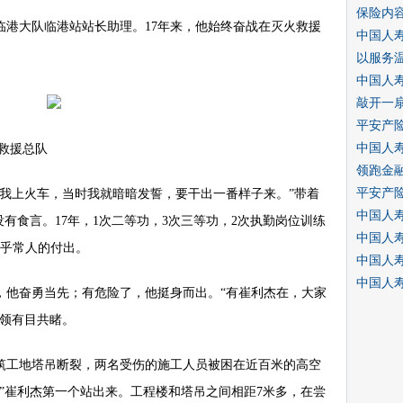
保险内
临港大队临港站站长助理。17年来，他始终奋战在灭火救援
中国人寿
以服务
中国人
敲开一
平安产
中国人
救援总队
领跑金
平安产
送我上火车，当时我就暗暗发誓，要干出一番样子来。”带着
中国人
没有食言。17年，1次二等功，3次三等功，2次执勤岗位训练
中国人
超乎常人的付出。
中国人
中国人
，他奋勇当先；有危险了，他挺身而出。“有崔利杰在，大家
本领有目共睹。
建筑工地塔吊断裂，两名受伤的施工人员被困在近百米的高空
”崔利杰第一个站出来。工程楼和塔吊之间相距7米多，在尝