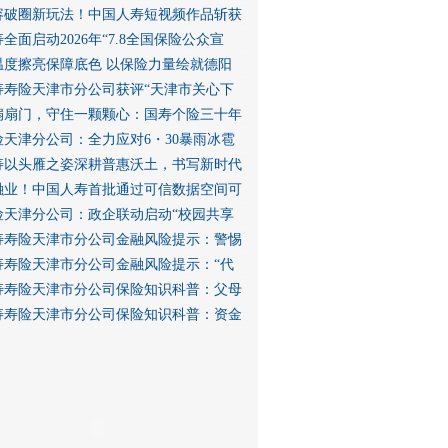
容破圈新玩法！中国人寿短视频作品斩获
全面启动2026年“7.8全国保险公众宣
温度擦亮保障底色 以保险力量绘就德阳
寿寿险天津市分公司获评“天津市关心下
扇扇门，守住一颗颗心：国寿个险三十年
险天津分公司：全力应对6・30暴雨冰雹
寿以头雁之姿深耕普惠沃土，书写新时代
融业！中国人寿首批通过可信数据空间可
险天津分公司：政企联动启动“校园共享
寿寿险天津市分公司金融风险提示：警惕
寿寿险天津市分公司金融风险提示：“代
寿寿险天津市分公司保险知识科普：父母
寿寿险天津市分公司保险知识科普：资金