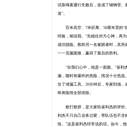
试靠绳索通行失败后，改成了铺钢管。最
道”。
百米高空、7米距离、50厘米宽的
经验，相信我。”先稳住对方心神，再
成功脱险。救助另一名被困者时，其所
一一克服困难，赢得了最后的胜利。
“在我们心中，他是一面旗。”崔利
漏，随时有爆炸的危险，情况十分危急
住了堵漏工具。20分钟后，专家到场
终将险情全部排除。
敢打敢拼，是大家给崔利杰的评价
利杰不只自己业务过硬，带队伍也不含
练。”这是崔利杰经常说的话。如今，