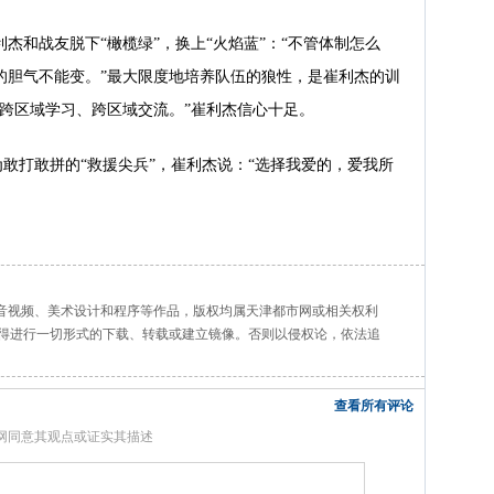
利杰和战友脱下“橄榄绿”，换上“火焰蓝”：“不管体制怎么
的胆气不能变。”最大限度地培养队伍的狼性，是崔利杰的训
跨区域学习、跨区域交流。”崔利杰信心十足。
为敢打敢拼的“救援尖兵”，崔利杰说：“选择我爱的，爱我所
、音视频、美术设计和程序等作品，版权均属天津都市网或相关权利
得进行一切形式的下载、转载或建立镜像。否则以侵权论，依法追
查看所有评论
网同意其观点或证实其描述