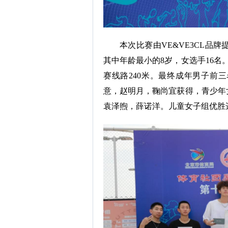
本次比赛由VE&VE3CL品
其中年龄最小的8岁，女选手16名
赛线路240米。最终成年男子前
意，赵明月，鞠尚宜获得，青少年
袁泽煦，薛诺洋。儿童女子组优胜