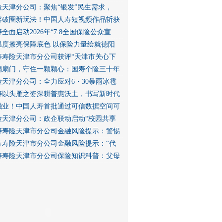
险天津分公司：聚焦“银发”民生需求，
容破圈新玩法！中国人寿短视频作品斩获
全面启动2026年“7.8全国保险公众宣
温度擦亮保障底色 以保险力量绘就德阳
寿寿险天津市分公司获评“天津市关心下
扇扇门，守住一颗颗心：国寿个险三十年
险天津分公司：全力应对6・30暴雨冰雹
寿以头雁之姿深耕普惠沃土，书写新时代
融业！中国人寿首批通过可信数据空间可
险天津分公司：政企联动启动“校园共享
寿寿险天津市分公司金融风险提示：警惕
寿寿险天津市分公司金融风险提示：“代
寿寿险天津市分公司保险知识科普：父母