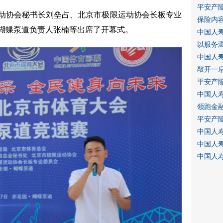
平安产
动协会秘书长刘垒占、北京市极限运动协会长板专业
保险内
蝴蝶泵道负责人张楠等出席了开幕式。
中国人寿
以服务
中国人
敲开一
平安产
中国人
领跑金
平安产
中国人
中国人
中国人