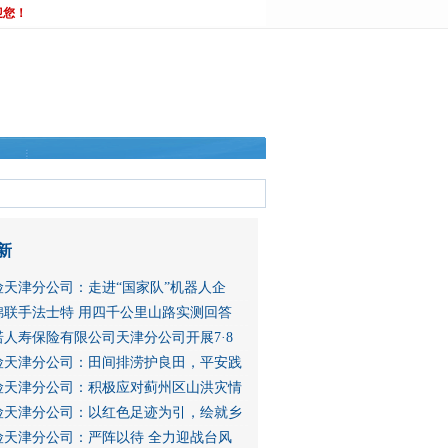
迎您！
新
险天津分公司：走进“国家队”机器人企
锦联手法士特 用四千公里山路实测回答
人寿保险有限公司天津分公司开展7·8
险天津分公司：田间排涝护良田，平安践
险天津分公司：积极应对蓟州区山洪灾情
险天津分公司：以红色足迹为引，绘就乡
险天津分公司：严阵以待 全力迎战台风