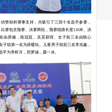
牌提供赞助和赛事支持，共吸引了三四十名选手参赛，
。比赛包含预赛、决赛两轮，预赛线路长度126米、决
三名由庾健，陈冠廷，吴昊获得、女子前三名由陈心
女子组第一名为薛暖钰。儿童男子组前三名李兆鑫，
选手为李昕月，田梦涵，聂一冰。