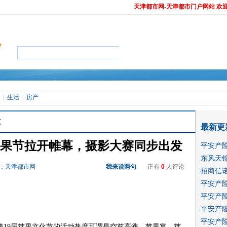
天津都市网-天津都市门户网站 欢
生活
房产
文
最新更
果节拉开帷幕，摄影大赛同步出发
平安产
东风天
源：
天津都市网
我来说两句
正有
0
人评论
招商信诺
平安产
平安产
平安产
平安产
第19届苹果文化节的活动热度可谓是空前高涨，苹果宴、苹