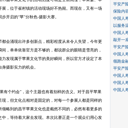
平安产
开展，位于崔村镇的活动现场好不热闹。而现在，又有一场
保险内
步开启的“苹”分秋色-摄影大赛。
中国人寿
以服务
中国人
敲开一
节都会涌现出许多创新点，精彩程度从未令人失望，今年更
平安产
瞬间，单单依靠官方是不够的，都说群众的眼睛是雪亮的，
中国人
能力发现属于苹果文化节的美好瞬间，所以官方才设定了本
领跑金
自身摄影实力的机会。
平安产
中国人
中国人
中国人
苹果有个约会”，这个主题也有着别样的含义。对于昌平苹果
呈现，但文化点相对是固定的，对每一个参展人都是同样的
所领略到的昌平苹果文化也是截然不同的，必然有着更多的
之中，等待着大家去发现。本次比赛正是一个观众们用心发