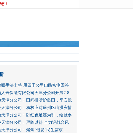
迎您！
新
锦联手法士特 用四千公里山路实测回答
人寿保险有限公司天津分公司开展7·8
险天津分公司：田间排涝护良田，平安践
险天津分公司：积极应对蓟州区山洪灾情
险天津分公司：以红色足迹为引，绘就乡
险天津分公司：严阵以待 全力迎战台风
险天津分公司：聚焦“银发”民生需求，