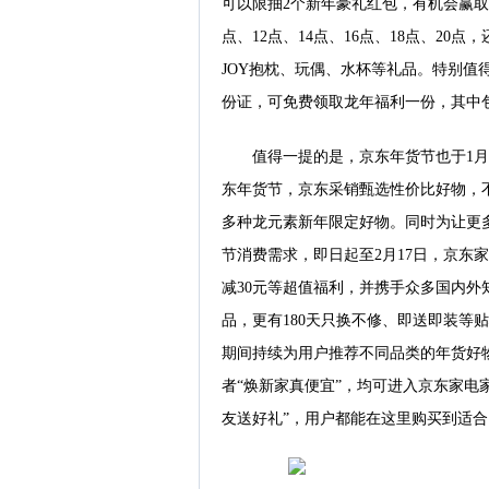
可以限抽2个新年豪礼红包，有机会赢取
点、12点、14点、16点、18点、2
JOY抱枕、玩偶、水杯等礼品。特别值
份证，可免费领取龙年福利一份，其中
值得一提的是，京东年货节也于1月
东年货节，京东采销甄选性价比好物，
多种龙元素新年限定好物。同时为让更
节消费需求，即日起至2月17日，京东家
减30元等超值福利，并携手众多国内外
品，更有180天只换不修、即送即装等
期间持续为用户推荐不同品类的年货好物
者“焕新家真便宜”，均可进入京东家电
友送好礼”，用户都能在这里购买到适