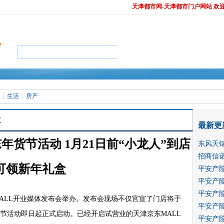
天津都市网-天津都市门户网站 欢
生活
房产
文
最新更
年货节活动 1月21日前“小龙人”到店
东风天
招商信诺
可领新年礼盒
平安产
平安产
源：
天津都市网
我来说两句
正有
0
人评论
平安产
MALL开业媒体发布会举办。发布会现场不仅官宣了门店将于
平安产
节活动即日起正式启动。已经开启试营业的天津京东MALL
平安产