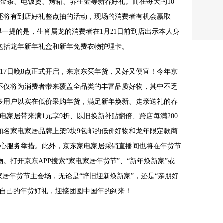
金条、电饭煲、烤箱、养生壶等新春好礼。而在每天的10
0点，还将有到店好礼整点抽的活动，现场的消费者有机会赢取
得一提的是，生肖属龙的消费者在1月21日前到店出示本人身
包括龙年新年礼盒和新年免费衣物护理卡。
17日晚8点正式开启，来京东买年货，又好又便宜！今年京
不仅将为消费者带来覆盖全品类的丰富品质好物，其中不乏
多用户以实在低价采购年货，满足新年焕新、走亲送礼的春
电家居带来满1元享9折、以旧换新补贴翻倍、跨店每满200
知名家电家居品牌上架9块9包邮的低价好物和龙年限定款商
贴心服务举措。此外，京东家电家居采销直播间也将在年货节
。打开京东APP搜索“家电家居年货节”、“新年焕新家”或
家居年货节主会场，无论是“辞旧迎新焕新家”，还是“亲朋好
合自己的年货好礼，迎接团圆中国年的到来！