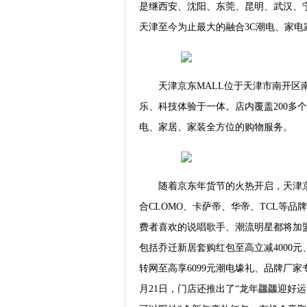
是继西安、沈阳、东莞、昆明、武汉、
天津至今为止最大的融合3C潮电、家
天津京东MALL位于天津市南开区
乐、科技体验于一体。店内覆盖200多
电、家居、家装全方位的购物服务。
随着京东年货节的火热开启，天津
合CLOMO、卡萨帝、华帝、TCL等
费者喜欢的说唱歌手、潮流明星都将加
包括乔迁新居套购红包至高立减4000
转网至高享6099元潮电壕礼、品牌厂
月21日，门店还推出了“龙年龘龘迎好运