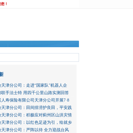
迎您！
新
险天津分公司：走进“国家队”机器人企
锦联手法士特 用四千公里山路实测回答
人寿保险有限公司天津分公司开展7·8
险天津分公司：田间排涝护良田，平安践
险天津分公司：积极应对蓟州区山洪灾情
险天津分公司：以红色足迹为引，绘就乡
险天津分公司：严阵以待 全力迎战台风