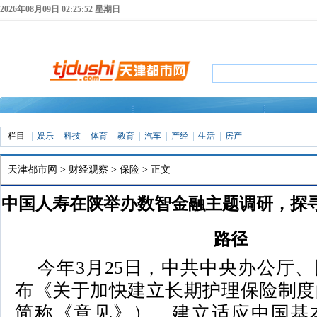
2026年08月09日 02:25:53 星期日
栏目
娱乐
科技
体育
教育
汽车
产经
生活
房产
天津都市网
>
财经观察
>
保险
> 正文
中国人寿在陕举办数智金融主题调研，探
路径
今年3月25日，中共中央办公厅
2026年05月11日 23:06 来源：
天津都市网
布《关于加快建立长期护理保险制度
简称《意见》），建立适应中国基