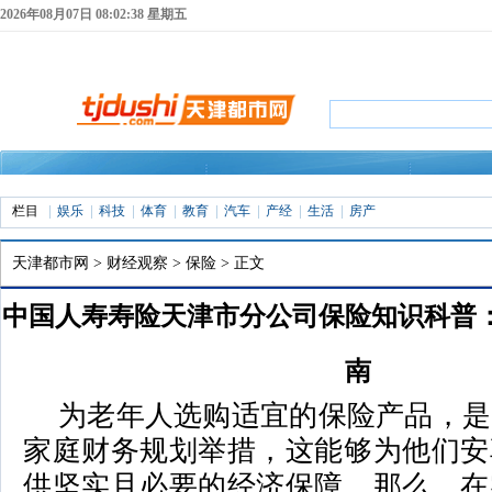
2026年08月07日 08:02:39 星期五
栏目
娱乐
科技
体育
教育
汽车
产经
生活
房产
天津都市网
>
财经观察
>
保险
> 正文
中国人寿寿险天津市分公司保险知识科普
南
为老年人选购适宜的保险产品，是
2026年06月09日 21:05 来源：
天津都市网
家庭财务规划举措，这能够为他们安
供坚实且必要的经济保障。那么，在