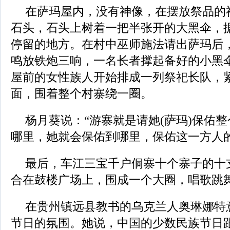
在萨玛屋内，没有神像，在摆放祭品的
石头，石头上树着一把半张开的大黑伞，
停留的地方。在村中巫师施法请出萨玛后
鸣放铁炮三响，一名长者撑起备好的小黑
屋前的女性族人开始排成一列祭祀长队，
面，围着整个村寨绕一圈。
杨月葵说：“游寨就是请她(萨玛)保佑
哪里，她就会保佑到哪里，保佑这一方人的
最后，车江三宝千户侗寨十个寨子的十
合在鼓楼广场上，围成一个大圈，唱歌跳
在贵州镇远县教书的乌克兰人奥琳娜特
节日的氛围。她说，中国的少数民族节日