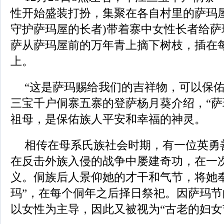
性开始盛装打扮，集聚在各自村里的萨玛屋
守护萨玛屋的长者)带着寨中女性长者给萨
萨从萨玛屋前的万年青上摘下树枝，插在
上。
“这是萨玛赐给我们的吉祥物，可以保佑
三宝千户侗寨五寨的登萨杨月葵介绍，“萨
祖母，是保佑族人平安和幸福的神灵。
相传在母系氏族社会时期，有一位英勇
在反击外族入侵的战争中屡建奇功，在一
义。侗族后人景仰她的才干和气节，将她
玛”，在每个侗年之后择日祭祀。因萨玛
以女性为主导，因此又被视为“古老的妇女