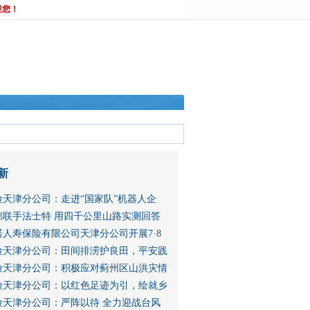
迎您！
新
险天津分公司：走进“国家队”机器人企
锦联手法士特 用四千公里山路实测回答
人寿保险有限公司天津分公司开展7·8
险天津分公司：田间排涝护良田，平安践
险天津分公司：积极应对蓟州区山洪灾情
险天津分公司：以红色足迹为引，绘就乡
险天津分公司：严阵以待 全力迎战台风