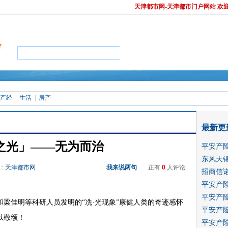
天津都市网-天津都市门户网站 欢
产经
生活
房产
最新更
之光」——无为而治
平安产
东风天
源：
天津都市网
我来说两句
正有
0
人评论
招商信诺
平安产
平安产
梁佳明等科研人员发明的“冼·光现象”康健人类的奇迹感怀
平安产
以敬颂！
平安产