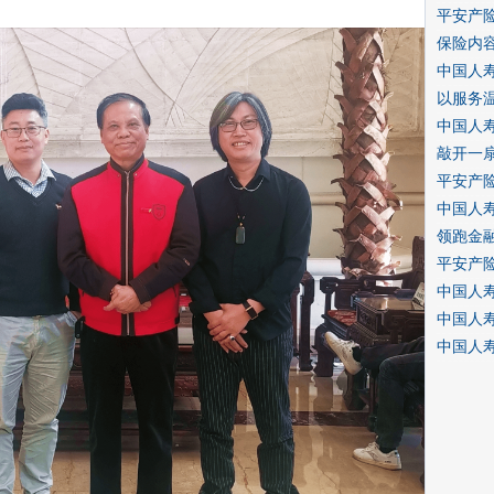
平安产
保险内
中国人寿
以服务
中国人
敲开一
平安产
中国人
领跑金
平安产
中国人
中国人
中国人