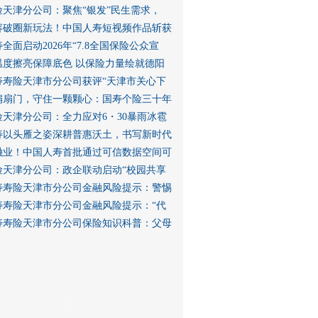
险天津分公司：聚焦“银发”民生需求，
容破圈新玩法！中国人寿短视频作品斩获
全面启动2026年“7.8全国保险公众宣
温度擦亮保障底色 以保险力量绘就德阳
寿寿险天津市分公司获评“天津市关心下
扇扇门，守住一颗颗心：国寿个险三十年
险天津分公司：全力应对6・30暴雨冰雹
寿以头雁之姿深耕普惠沃土，书写新时代
融业！中国人寿首批通过可信数据空间可
险天津分公司：政企联动启动“校园共享
寿寿险天津市分公司金融风险提示：警惕
寿寿险天津市分公司金融风险提示：“代
寿寿险天津市分公司保险知识科普：父母