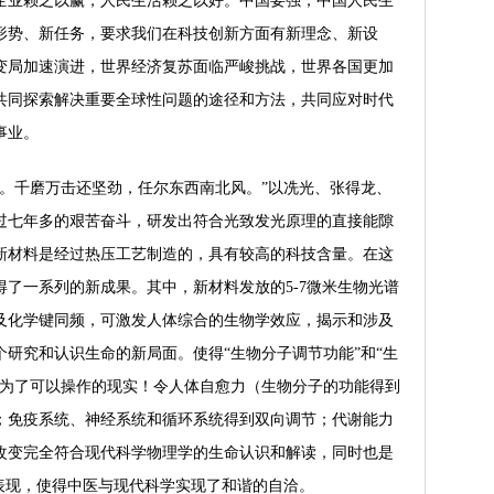
企业赖之以赢，人民生活赖之以好。中国要强，中国人民生
形势、新任务，要求我们在科技创新方面有新理念、新设
变局加速演进，世界经济复苏面临严峻挑战，世界各国更加
共同探索解决重要全球性问题的途径和方法，共同应对时代
事业。
中。千磨万击还坚劲，任尔东西南北风。”以冼光、张得龙、
过七年多的艰苦奋斗，研发出符合光致发光原理的直接能隙
新材料是经过热压工艺制造的，具有较高的科技含量。在这
了一系列的新成果。其中，新材料发放的5-7微米生物光谱
及化学键同频，可激发人体综合的生物学效应，揭示和涉及
研究和认识生命的新局面。使得“生物分子调节功能”和“生
成为了可以操作的现实！令人体自愈力（生物分子的功能得到
；免疫系统、神经系统和循环系统得到双向调节；代谢能力
改变完全符合现代科学物理学的生命认识和解读，同时也是
表现，使得中医与现代科学实现了和谐的自洽。