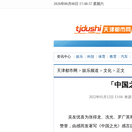
2026年08月08日 17:48:58 星期六
资讯中心
娱乐
科技
体育
教育
汽车
天津都市网
>
娱乐频道
>
文化
> 正文
「中国
2022年01月12日 13:04 来
吴友优喜为张得龙、冼光、罗广英和
赞誉，由感而发著写《中国之光》感言