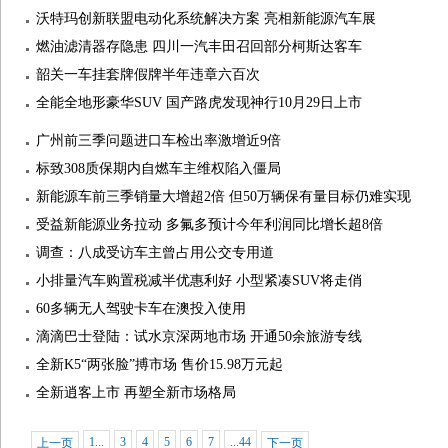
沃特玛创新联盟电动化系统解决方案 亮相新能源汽车展
燃油滤清器存隐患 四川一汽丰田召回部分柯斯达客车
韶关一车挂套牌假牌半年违章六百次
全能全地形豪华SUV 国产路虎发现神行10月29日上市
广州前三季问题进口车检出率激增近9倍
标致308质保期内自燃车主维权陷入僵局
新能源车前三季销量大增超2倍 但50万辆保有量目标仍难实现
受益新能源业务拉动 多氟多预计今年利润同比增长超8倍
调查：八成受访车主曾占用公交专用道
小排量汽车购置税减半优惠利好 小型紧凑SUV将走俏
60多辆无人驾驶卡车在澳投入使用
滴滴巴士登陆：试水京深两地市场 开通50余旅游专线
全新K5“两张脸”搏市场 售价15.98万元起
全新逍客上市 再塑全新市场格局
1...
3
4
5
6
7
...44
上一页
下一页