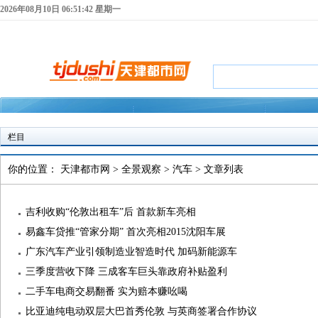
2026年08月10日 06:51:43 星期一
栏目
你的位置：
天津都市网
>
全景观察
>
汽车
> 文章列表
吉利收购“伦敦出租车”后 首款新车亮相
易鑫车贷推“管家分期” 首次亮相2015沈阳车展
广东汽车产业引领制造业智造时代 加码新能源车
三季度营收下降 三成客车巨头靠政府补贴盈利
二手车电商交易翻番 实为赔本赚吆喝
比亚迪纯电动双层大巴首秀伦敦 与英商签署合作协议